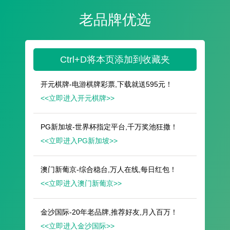
遥想公瑾当年，小乔初嫁了，雄姿英发。
羽扇纶巾，谈笑间，樯橹灰飞烟灭。
故国神游，多情应笑我，早生华发。
人生如梦，一尊还酹江月。